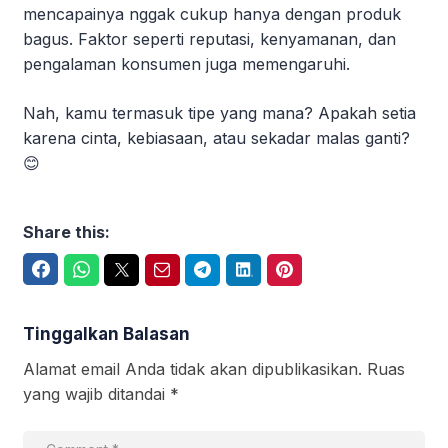
mencapainya nggak cukup hanya dengan produk
bagus. Faktor seperti reputasi, kenyamanan, dan
pengalaman konsumen juga memengaruhi.
Nah, kamu termasuk tipe yang mana? Apakah setia
karena cinta, kebiasaan, atau sekadar malas ganti?
😊
Share this:
Facebook
WhatsApp
Twitter
Email
Telegram
LinkedIn
Pinterest
Tinggalkan Balasan
Alamat email Anda tidak akan dipublikasikan.
Ruas
yang wajib ditandai
*