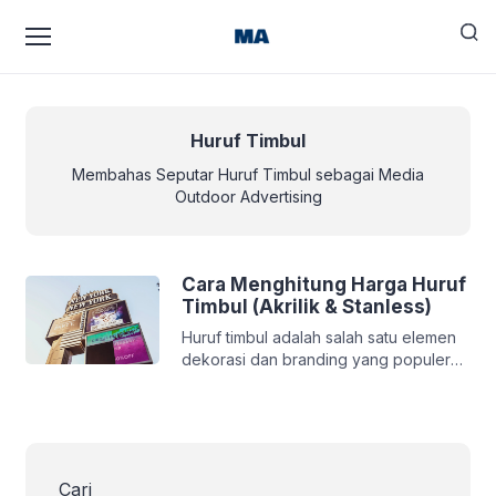
Huruf Timbul
Membahas Seputar Huruf Timbul sebagai Media
Outdoor Advertising
Cara Menghitung Harga Huruf
Timbul (Akrilik & Stanless)
Huruf timbul adalah salah satu elemen
dekorasi dan branding yang populer
untuk berbagai keperluan, mulai dari
papan nama toko hingga dekorasi
interior. Menghitung harga pembuatan
huruf timbul membutuhkan pemahaman
tentang berbagai faktor yang
Cari
memengaruhi biayanya. Tahapan dalam