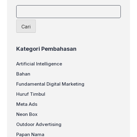
Menghitung Huruf Timbul Berikut
adalah panduan lengkap untuk
membantu Anda melakukan
perhitungan tersebut. 1. Tentukan
Cari
Tinggi Huruf Langkah […]
Kategori Pembahasan
Artificial Intelligence
Bahan
Fundamental Digital Marketing
Huruf Timbul
Meta Ads
Neon Box
Outdoor Advertising
Papan Nama