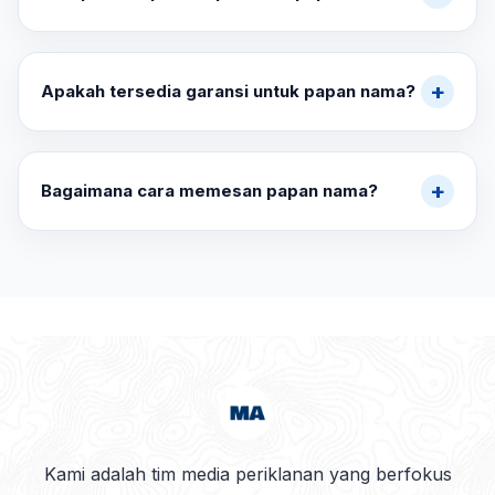
Jawa Timur sesuai kebutuhan proyek.
Waktu produksi umumnya berkisar antara 3 hingga 14
hari kerja, tergantung ukuran, material, jumlah, dan
+
Apakah tersedia garansi untuk papan nama?
tingkat kerumitan desain.
Ya. Kami menyediakan garansi untuk pemasangan,
finishing, struktur, dan elemen visual sesuai ketentuan
+
Bagaimana cara memesan papan nama?
yang berlaku.
Anda cukup mengirimkan ukuran, lokasi pemasangan,
referensi desain, dan logo bisnis melalui WhatsApp. Tim
kami akan membantu proses konsultasi hingga
pemasangan selesai.
Kami adalah tim media periklanan yang berfokus