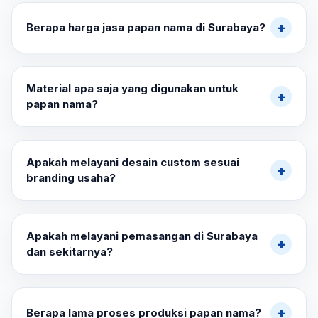
membantu pelanggan mengenali lokasi usaha Anda.
+
Berapa harga jasa papan nama di Surabaya?
Dengan desain yang profesional, papan nama dapat
meningkatkan kepercayaan dan memudahkan bisnis
Harga papan nama menyesuaikan ukuran, jenis material,
ditemukan oleh calon pelanggan.
desain, finishing, dan tingkat kerumitan pemasangan.
Material apa saja yang digunakan untuk
+
Anda dapat menghubungi kami untuk mendapatkan
papan nama?
estimasi harga sesuai kebutuhan bisnis Anda.
Kami menggunakan berbagai material seperti ACP,
galvanis, akrilik, sticker cutting, rangka besi, dan
Apakah melayani desain custom sesuai
+
finishing cat berkualitas sesuai kebutuhan indoor
branding usaha?
maupun outdoor.
Ya. Kami dapat membuat desain papan nama custom
yang menyesuaikan logo, warna, dan konsep branding
Apakah melayani pemasangan di Surabaya
+
agar tampilan usaha Anda terlihat lebih profesional dan
dan sekitarnya?
mudah dikenali.
Ya. Kami melayani pemasangan papan nama di
Surabaya, Sidoarjo, Gresik, dan berbagai wilayah di
+
Berapa lama proses produksi papan nama?