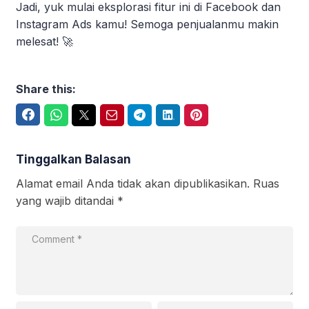
Jadi, yuk mulai eksplorasi fitur ini di Facebook dan
Instagram Ads kamu! Semoga penjualanmu makin
melesat! 🚀
Share this:
Facebook
WhatsApp
Twitter
Email
Telegram
LinkedIn
Pinterest
Tinggalkan Balasan
Alamat email Anda tidak akan dipublikasikan.
Ruas
yang wajib ditandai
*