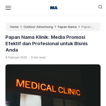
›
›
›
Home
Outdoor Advertising
Papan Nama
Papan
Nama Klinik: Media Promosi Efektif dan Profesional untuk
Papan Nama Klinik: Media Promosi
Bisnis Anda
Efektif dan Profesional untuk Bisnis
Anda
.
9 Februari 2025
3 min read